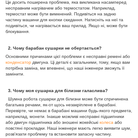
Це досить поширена проблема, яка викликана насамперед
несправним нагрівачем або термостатом. Наприклад,
термостат може бути вимкнений. Подивіться на задню
частину машини для кнопки скидання. Натисніть на неї та
подивіться, чи нагрівається ваш прилад. Якщо ні, може бути
блокування.
2. Чому барабан сушарки не обертається?
Основними причинами цієї проблеми є несправні ремені або
конденсатор
двигуна. Ці деталі є загальними, тому, якщо вам
потрібна заміна, ми впевнені, що наші інженери зможуть її
замінити.
3. Чому моя сушарка для білизни галаслива?
Шумна робота сушарки для білизни може бути спричинена
багатьма речами, як-от щось незакріплене в барабані.
Перевірте, чи немає в барабані машини будь-якого предмета,
наприклад, монети. Інакше можливі несправні підшипники
або двигун підшипника або зношені жокейські
колеса
або
повстяні прокладки. Наші інженери мають легко виявити шум,
розв'язати проблему та встановити запасну частину.