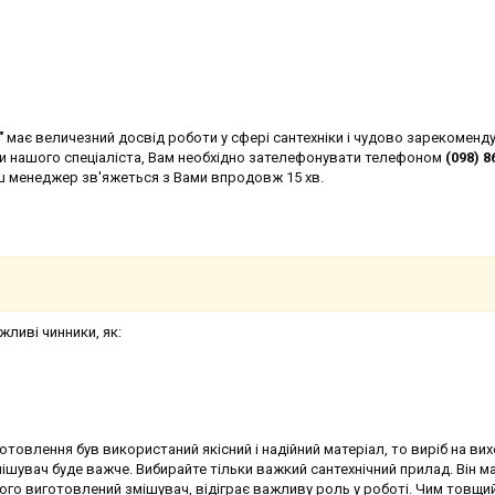
"
має величезний досвід роботи у сфері сантехніки і чудово зарекоменд
ти нашого спеціаліста, Вам необхідно зателефонувати телефоном
(098) 8
аш менеджер зв'яжеться з Вами впродовж 15 хв.
жливі чинники, як:
отовлення був використаний якісний і надійний матеріал, то виріб на вих
ішувач буде важче. Вибирайте тільки важкий сантехнічний прилад. Він м
якого виготовлений змішувач, відіграє важливу роль у роботі. Чим товщи