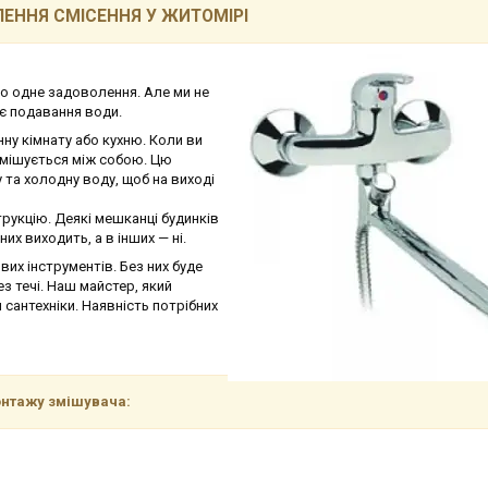
ЕННЯ СМІСЕННЯ У ЖИТОМІРІ
 одне задоволення. Але ми не
є подавання води.
нну кімнату або кухню. Коли ви
 змішується між собою. Цю
 та холодну воду, щоб на виході
рукцію. Деякі мешканці будинків
них виходить, а в інших — ні.
их інструментів. Без них буде
 течі. Наш майстер, який
 сантехніки. Наявність потрібних
онтажу змішувача: