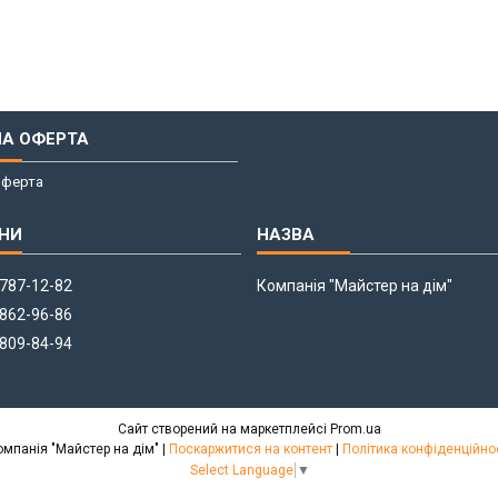
НА ОФЕРТА
оферта
 787-12-82
Компанія "Майстер на дім"
 862-96-86
 809-84-94
Сайт створений на маркетплейсі
Prom.ua
Компанія "Майстер на дім" |
Поскаржитися на контент
|
Політика конфіденційно
Select Language
▼