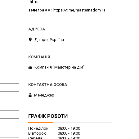
hl=ru
Телеграмм
https://t.me/masternadom11
Дніпро, Україна
Компанія "Майстер на дім"
Менеджер
ГРАФІК РОБОТИ
Понеділок
08:00
19:00
Вівторок
08:00
19:00
Середа
08:00
19:00