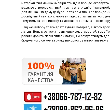
матеріал, тим менша ймовірність, що в процесі експлуатац
води, це створює сильний тиск на внутрішні стінки виробу
для мешканців дому це буде не так помітно. Але пройде кі
досвідчений сантехнік може випадково зачепити інструм
Тому велика вага виробу та достатня товщина — це запору
Під час вибору треба враховувати матеріал, з якого зро
латунь. Вона має низку позитивних властивостей, тому її 
робити досить якісні сплави латуні, які слугуватимуть дов
бюджетного сегмента ринку використовується альтернати