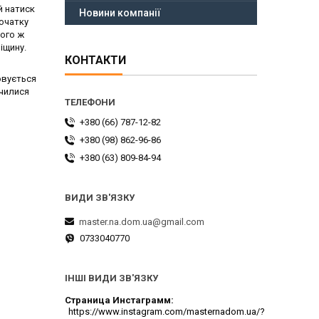
й натиск
Новини компанії
початку
того ж
іщину.
КОНТАКТИ
овується
вчилися
+380 (66) 787-12-82
+380 (98) 862-96-86
+380 (63) 809-84-94
master.na.dom.ua@gmail.com
0733040770
ІНШІ ВИДИ ЗВ'ЯЗКУ
Страница Инстаграмм
https://www.instagram.com/masternadom.ua/?