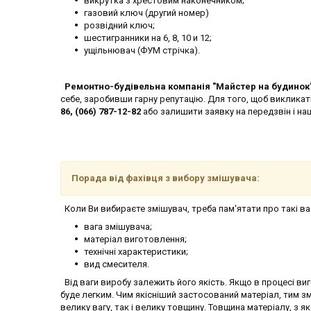
викрутка з хрестовим наконечником;
газовий ключ (другий номер)
розвідний ключ;
шестигранники на 6, 8, 10 и 12;
ущільнювач (ФУМ стрічка).
Ремонтно-будівельна компанія "Майстер на будинок
себе, заробивши гарну репутацію. Для того, щоб виклика
86, (066) 787-12-82
або залишити заявку на передзвін і н
Порада від фахівця з вибору змішувача:
Коли Ви вибираєте змішувач, треба пам'ятати про такі ва
вага змішувача;
матеріал виготовлення;
технічні характеристики;
вид смесителя.
Від ваги виробу залежить його якість. Якщо в процесі виг
буде легким. Чим якісніший застосований матеріал, тим зм
велику вагу, так і велику товщину. Товщина матеріалу, з 