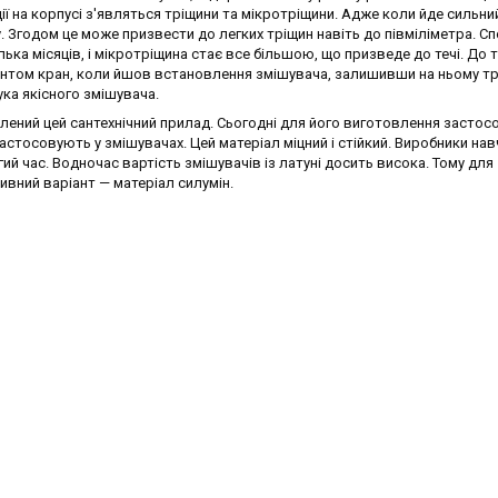
ії на корпусі з'являться тріщини та мікротріщини. Адже коли йде сильни
. Згодом це може призвести до легких тріщин навіть до півміліметра. С
лька місяців, і мікротріщина стає все більшою, що призведе до течі. До 
ентом кран, коли йшов встановлення змішувача, залишивши на ньому тр
ка якісного змішувача.
блений цей сантехнічний прилад. Сьогодні для його виготовлення застос
застосовують у змішувачах. Цей матеріал міцний і стійкий. Виробники на
гий час. Водночас вартість змішувачів із латуні досить висока. Тому для
вний варіант — матеріал силумін.