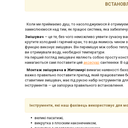
ВСТАНОВЛ
Коли ми приймаємо душ, то насолоджуємося й отримуємо
замислюємося над тим, як працює система, яка забезпечу
Змішувач
— це те, без чого неможливо уявити сучасну ва
крутите холодний і гарячий кран, то вода якимось чином
функцію виконує змішувач. Він перемішує між собою теплу
ви отримували воду, необхідної температури.
На перший погляд змішувачі являють собою просту конст
намагаються самі поставити цей
аксесуар
сантехніки. В од
Монтаж змішувача в Житомирі
вимагає наявності базов
важко правильно поставити прилад, який працюватиме без
ставитиме змішувач, має під рукою набір інструментів для
інструментів — це запорука правильного встановлення.
Інструменти, які наш фахівець використовує для м
великі пасатижі;
викрутка з плоским наконечником;