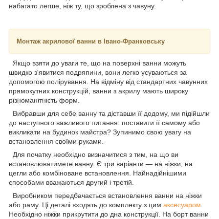
набагато легше, ніж ту, що зроблена з чавуну.
Монтаж акрилової ванни в Івано-Франковську
Якщо взяти до уваги те, що на поверхні ванни можуть
швидко з'явитися подряпини, вони легко усуваються за
допомогою полірування. На відміну від стандартних чавунних
прямокутних конструкцій, ванни з акрилу мають широку
різноманітність форм.
Вибравши для себе ванну та діставши її додому, ми підійшли
до наступного важливого питання: поставити її самому або
викликати на будинок майстра? Зупинимо свою увагу на
встановлення своїми руками.
Для початку необхідно визначитися з тим, на що ви
встановлюватимете ванну. Є три варіанти — на ніжки, на
цегли або комбіноване встановлення. Найнадійнішими
способами вважаються другий і третій.
Виробником передбачається встановлення ванни на ніжки
або раму. Ці деталі входять до комплекту з цим
аксесуаром
.
Необхідно ніжки прикрутити до дна конструкції. На борт ванни