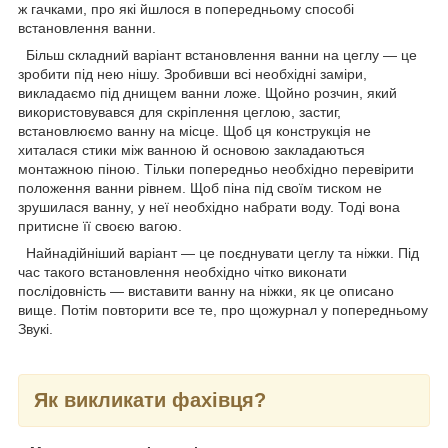
ж гачками, про які йшлося в попередньому способі
встановлення ванни.
Більш складний варіант встановлення ванни на цеглу — це
зробити під нею нішу. Зробивши всі необхідні заміри,
викладаємо під днищем ванни ложе. Щойно розчин, який
використовувався для скріплення цеглою, застиг,
встановлюємо ванну на місце. Щоб ця конструкція не
хиталася стики між ванною й основою закладаються
монтажною піною. Тільки попередньо необхідно перевірити
положення ванни рівнем. Щоб піна під своїм тиском не
зрушилася ванну, у неї необхідно набрати воду. Тоді вона
притисне її своєю вагою.
Найнадійніший варіант — це поєднувати цеглу та ніжки. Під
час такого встановлення необхідно чітко виконати
послідовність — виставити ванну на ніжки, як це описано
вище. Потім повторити все те, про щожурнал у попередньому
Звукі.
Як викликати фахівця?