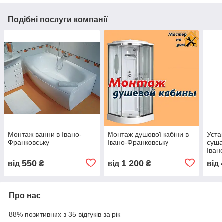
Подібні послуги компанії
Монтаж ванни в Івано-
Монтаж душової кабіни в
Уста
Франковську
Івано-Франковську
суша
Іван
550
1 200
від
₴
від
₴
від
Про нас
88% позитивних з 35 відгуків за рік