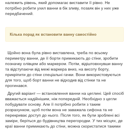
належить рівень, який допомагає виставити її рівно. Не
потрібно робити ухил ванни в бік зливу, позаяк він у них уже
передбачений.
Кілька порад як встановити ванну самостійно
Щойно вона була рівно виставлена, треба по всьому
периметру ванни, де її борти примикають до стіни, зробити
позначку олівцем або маркером. Потім, відіштовхнувши ванну
та відступаючи від межі маркера вниз, на висоту борту,
прикріпити до стіни спеціальні гачки. Вони використовуються
для того, щоб борт ванни не відходив від стінки та не
прогинався.
Другий варіант — встановлення ванни на цеглині. Цей спосіб
вважається надійнішим, ніж попередній. Необхідно з цегли
побудувати основу. Але її потрібно робити з таким
розрахунком, щоб потім вона не заважала сифона та не
перекриває доступ до нього. Після того, як були зроблені всі
заміри, беріться до будівництва перегородки. У тих місцях, де
краї ванни примикають до стіни, можна скористатися такими