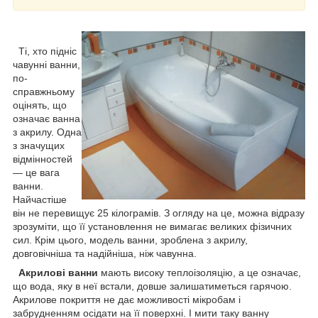
Ті, хто підніс
чавунні ванни,
по-
справжньому
оцінять, що
означає ванна
з акрилу. Одна
з значущих
відмінностей
— це вага
ванни.
Найчастіше
він не перевищує 25 кілограмів. З огляду на це, можна відразу
зрозуміти, що її установлення не вимагає великих фізичних
сил. Крім цього, модель ванни, зроблена з акрилу,
довговічніша та надійніша, ніж чавунна.
Акрилові ванни
мають високу теплоізоляцію, а це означає,
що вода, яку в неї встали, довше залишатиметься гарячою.
Акрилове покриття не дає можливості мікробам і
забрудненням осідати на її поверхні. І мити таку ванну