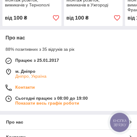
Монтаж розеток,
Монтаж розеток,
Монт
вимикачів у Тернополі
вимикачів в Ужгороді
вими
Фран
100
100
від
₴
від
₴
від
Про нас
88% позитивних з 35 відгуків за рік
Працює з 25.01.2017
м. Дніпро
Дніпро, Україна
Контакти
Сьогодні працює з 08:00 до 19:00
Показати весь графік роботи
КНОПКА
Про нас
ЗВ'ЯЗКУ