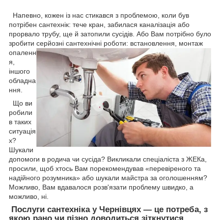
Напевно, кожен із нас стикався з проблемою, коли був
потрібен сантехнік: тече кран, забилася каналізація або
прорвало трубу, ще й затопили сусідів. Або Вам потрібно було
зробити серйозні
сантехнічні роботи: встановлення, монтаж
опаленн
я,
іншого
обладна
ння.
Що ви
робили
в таких
ситуація
х?
Шукали
допомоги в родича чи сусіда? Викликали спеціаліста з ЖЕКа,
просили, щоб хтось Вам порекомендував «перевіреного та
надійного розумника» або шукали майстра за оголошенням?
Можливо, Вам вдавалося розв'язати проблему швидко, а
можливо, ні.
Послуги сантехніка у Чернівцях — це потреба, з
якою рано чи пізно доводиться зіткнутися