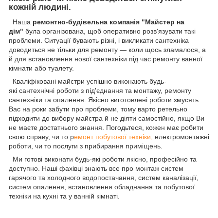
кожній людині.
Наша
ремонтно-будівельна компанія "Майстер на
дім"
була організована, щоб оперативно розв'язувати такі
проблеми. Ситуації бувають різні, і викликати сантехніка
доводиться не тільки для ремонту — коли щось зламалося, а
й для встановлення нової сантехніки під час ремонту ванної
кімнати або туалету.
Кваліфіковані майстри успішно виконають будь-
які сантехнічні роботи з під'єднання та монтажу, ремонту
сантехніки та опалення. Якісно виготовлені роботи змусять
Вас на роки забути про проблеми, тому варто ретельно
підходити до вибору майстра й не діяти самостійно, якщо Ви
не маєте достатнього знання. Погодьтеся, кожен має робити
свою справу, чи то р
емонт побутової техніки,
електромонтажні
роботи, чи то послуги з прибирання приміщень.
Ми готові виконати будь-які роботи якісно, професійно та
доступно. Наші фахівці знають все про монтаж систем
гарячого та холодного водопостачання, систем каналізації,
систем опалення, встановлення обладнання та побутової
техніки на кухні та у ванній кімнаті.