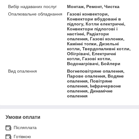
Вибір надаваних послуг
Монтаж, Ремонт, Чистка
Опалювальне обладнання
Газові конвектори,
Конвектори вбудовані в
підлогу, Котли електричні,
Конвектори підлогові і
настінні, Радіатори
опалення, Газові колонки,
Камінні топки, Дизельні
котли, Твердопаливні котли,
Обігрівачі, Електричні
котли, Газові котли,
Водонагрівачі, Бойлери
Вид опалення
Вогнеповітряне опалення,
Парове опалення, Водяне
опалення, Повітряне
опалення, Інфрачервоне
опалення, Динамічне
опалення
Умови оплати
Післяплата
Готівкою