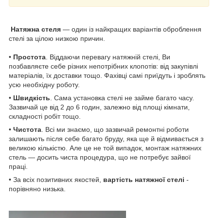
Натяжна стеля
— один із найкращих варіантів оброблення
стелі за цілою низкою причин.
•
Простота
. Віддаючи перевагу натяжній стелі, Ви
позбавляєте себе різних непотрібних клопотів: від закупівлі
матеріалів, їх доставки тощо. Фахівці самі приїдуть і зроблять
усю необхідну роботу.
•
Швидкість
. Сама установка стелі не займе багато часу.
Зазвичай це від 2 до 6 годин, залежно від площі кімнати,
складності робіт тощо.
•
Чистота
. Всі ми знаємо, що зазвичай ремонтні роботи
залишають після себе багато бруду, яка ще й відмивається з
великою кількістю. Але це не той випадок, монтаж натяжних
стель — досить чиста процедура, що не потребує зайвої
праці.
• За всіх позитивних якостей,
вартість натяжної стелі
-
порівняно низька.