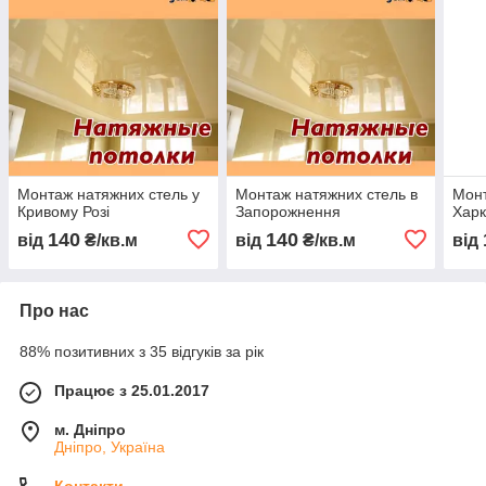
Монтаж натяжних стель у
Монтаж натяжних стель в
Монт
Кривому Розі
Запорожнення
Харк
140
140
від
₴/кв.м
від
₴/кв.м
від
Про нас
88% позитивних з 35 відгуків за рік
Працює з 25.01.2017
м. Дніпро
Дніпро, Україна
Контакти