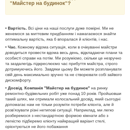
"Майстер на будинок"?
•
Вартість.
Всі ціни на наші послуги дуже помірні. Ми не
женемося за миттєвим придбанням і намагаємося знайти
оптимальну вартість, яка б впоралася й клієнтів, і нас.
•
Час.
Кожному відома ситуація, коли в очікуванні майстри
доводиться провести вдома весь день, відкладаючи плани та
особисті справи на потім. Ми розуміємо, скільки це незручно
та заздалегідь підкреслюємо час прибуття майстра, строго
дотримуючись його. Завдяки цьому Ви можете розпланувати
свій день максимально зручно та не створювати собі зайвого
дискомфорту.
•
Досвід
.
Компанія "Майстер на будинок"
на ринку
ремонтно-будівельних робіт уже понад 10 років. Пройшовши
такий шлях, ми отримали колосальний досвід, який сьогодні
допомагає нам не тільки розуміти потреби клієнта, але й
розв'язувати різні нетипові ситуації. Наприклад, ми легко
розберемося з нестандартною формою кімнати або з
легкістю підберемо клієнту найкращий варіант стелі,
орієнтуються не його побажання