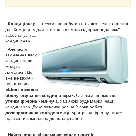
Кондиціонер
— незамінна побутова техніка в спекотні літні
дні. Комфорт у домі істотно залежить від прохолоди, якої
забезпечує нас
кондиціонер.
Але після
закінчення часу
кондиціонери
можуть
ламатися. Це
вже не кажучи
про правила
«
Щосе сезонне
обслуговування кондиціонера».
Оскільки, нормована
утечка фреона
неминуча, хай якою буде марки, наш
кондиціонер. Дуже важливо раз на 2 роки робити
дозаправляння холодоагенту.
Брак рівня фреону може
призвести компресор до перегрівання.
Найпоширеніші зламання кондиціонерів: