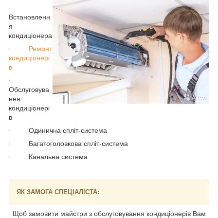
·
Встановленн
я
кондиціонера
·
Ремонт
кондиціонері
в
·
Обслуговува
ння
кондиціонері
в
· Одинична спліт-система
· Багатоголовкова спліт-система
· Канальна система
ЯК ЗАМОГА СПЕЦІАЛІСТА:
Щоб замовити майстри з обслуговування кондиціонерів Вам