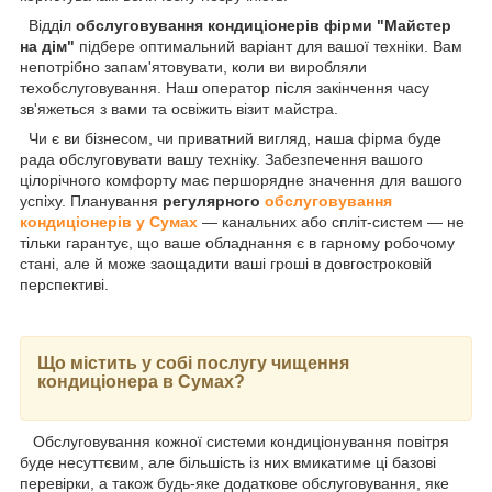
Відділ
обслуговування кондиціонерів фірми "Майстер
на дім"
підбере оптимальний варіант для вашої техніки. Вам
непотрібно запам'ятовувати, коли ви виробляли
техобслуговування. Наш оператор після закінчення часу
зв'яжеться з вами та освіжить візит майстра.
Чи є ви бізнесом, чи приватний вигляд, наша фірма буде
рада обслуговувати вашу техніку. Забезпечення вашого
цілорічного комфорту має першорядне значення для вашого
успіху. Планування
регулярного
обслуговування
кондиціонерів у Сумах
— канальних або спліт-систем — не
тільки гарантує, що ваше обладнання є в гарному робочому
стані, але й може заощадити ваші гроші в довгостроковій
перспективі.
Що містить у собі послугу чищення
кондиціонера в Сумах?
Обслуговування кожної системи кондиціонування повітря
буде несуттєвим, але більшість із них вмикатиме ці базові
перевірки, а також будь-яке додаткове обслуговування, яке