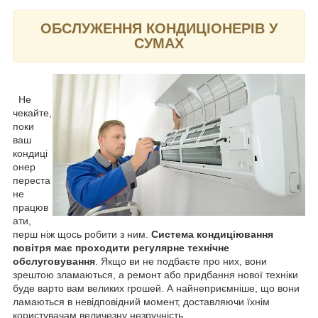
ОБСЛУЖЕННЯ КОНДИЦІОНЕРІВ У
СУМАХ
Не
чекайте,
поки
ваш
кондиці
онер
переста
не
працюв
ати,
перш ніж щось робити з ним.
Система кондиціювання
повітря має проходити регулярне технічне
обслуговування
. Якщо ви не подбаєте про них, вони
зрештою зламаються, а ремонт або придбання нової техніки
буде варто вам великих грошей. А найнеприємніше, що вони
ламаються в невідповідний момент, доставляючи їхнім
користувачам величезну незручність.