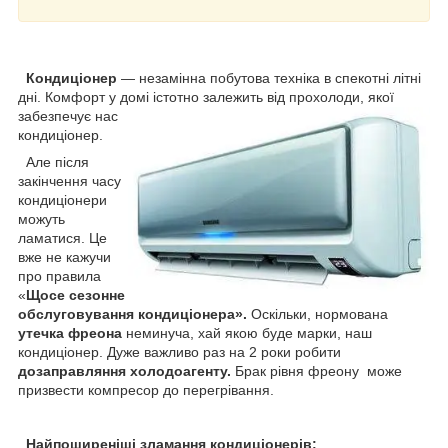
Кондиціонер
— незамінна побутова техніка в спекотні літні
дні. Комфорт у домі істотно залежить від прохолоди, якої
забезпечує нас
кондиціонер.
Але після
закінчення часу
кондиціонери
можуть
ламатися. Це
вже не кажучи
про правила
«
Щосе сезонне
обслуговування кондиціонера».
Оскільки, нормована
утечка фреона
неминуча, хай якою буде марки, наш
кондиціонер. Дуже важливо раз на 2 роки робити
дозаправляння холодоагенту.
Брак рівня фреону може
призвести компресор до перегрівання.
Найпоширеніші зламання кондиціонерів: