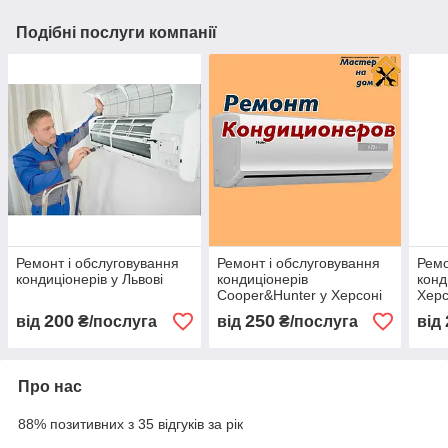
Подібні послуги компанії
Ремонт і обслуговування
Ремонт і обслуговування
Ремо
кондиціонерів у Львові
кондиціонерів
конд
Cooper&Hunter у Херсоні
Херс
200
250
від
₴/послуга
від
₴/послуга
від
Про нас
88% позитивних з 35 відгуків за рік